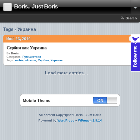
Boris.. Just Boris
Search
Tags › Украина
Июл 13, 2010
Сербия как Украина
By
Boris
Categories:
Путешествия
Tags:
serbia
,
ukraine
,
Сербия
,
Украина
Load more entries...
Mobile Theme
All content Copyright © Boris.. Just Boris
Powered by
WordPress
+
WPtouch 1.9.14