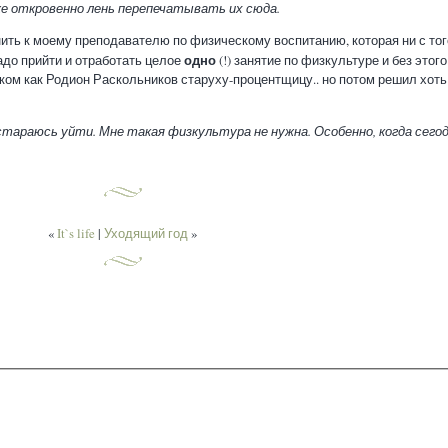
е откровенно лень перепечатывать их сюда.
нить к моему преподавателю по физическому воспитанию, которая ни с того
одно
адо прийти и отработать целое
(!) занятие по физкультуре и без этого
иком как Родион Раскольников старуху-процентщицу.. но потом решил хоть 
остараюсь уйти. Мне такая физкультура не нужна. Особенно, когда сего
«
It`s life
|
Уходящий год
»