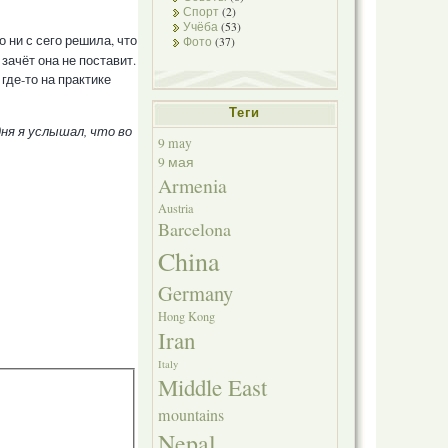
Спорт
(2)
Учёба
(53)
 ни с сего решила, что
Фото
(37)
 зачёт она не поставит.
где-то на практике
Теги
дня я услышал, что во
9 may
9 мая
Armenia
Austria
Barcelona
China
Germany
Hong Kong
Iran
Italy
Middle East
mountains
Nepal