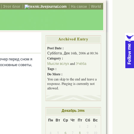
Этот блог
texnic.livejournal.com
На связи
World
Archived Entry
Post Date :
Суббота, Дек 16th, 2006 at 00:36
Category :
ечер перед сном я
Мысли вслух
and
Учёба
 основные советы,
Tags :
Do More :
You can skip to the end and leave a
response. Pinging is currently not
allowed.
Декабрь 2006
Пн
Вт
Ср
Чт
Пт
Сб
Вс
1
2
3
4
5
6
7
8
9
10