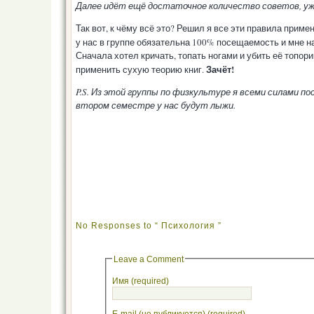
Далее идёт ещё достаточное количество советов, уж
Так вот, к чёму всё это? Решил я все эти правила приме
у нас в группе обязательна 100% посещаемость и мне н
Сначала хотел кричать, топать ногами и убить её топор
Зачёт!
применить сухую теорию книг.
P.S. Из этой группы по физкультуре я всеми силами п
втором семестре у нас будут лыжи.
No Responses to “ Психология ”
Leave a Comment
Имя (required)
E-mail (не публикуется) (required)