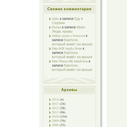
Свежие комментарии
Sallie
к записи
Еду в
Сербию
Florian
к записи
Иран.
Люди, нравы
Online casina s bonusem
к
записи
Карлсон,
который живёт на крыше
Data SGP Angka Setan
к
записи
Карлсон,
который живёт на крыше
Paito Warna HK Datubolon
к
записи
Карлсон,
который живёт на крыше
Архивы
2014
(4)
2013
(24)
2012
(28)
2011
(96)
2010
(134)
2009
(70)
2008
(53)