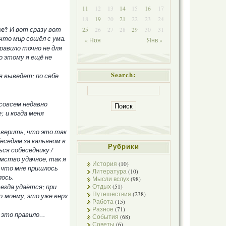
11
12
13
14
15
16
17
18
19
20
21
22
23
24
че?
И вот сразу вот
25
26
27
28
29
30
31
что мир сошёл с ума.
« Ноя
Янв »
правило точно не для
о этому я ещё не
Search:
я выведет; по себе
совсем недавно
 и когда меня
 верить, что это так
еседам за кальяном в
Рубрики
ся собеседнику /
мство удачное, так я
История
(10)
, что мне пришлось
Литература
(10)
лось.
Мысли вслух
(98)
егда удаётся; при
Отдых
(51)
Путешествия
(238)
-моему, это уже верх
Работа
(15)
Разное
(71)
ь это правило…
События
(68)
Советы
(6)