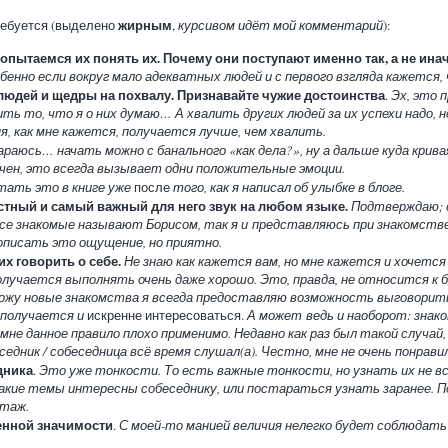
жирным
ребуется (выделено
,
курсивом идёт мой комментарий
):
попытаемся их понять их. Почему они поступают именно так, а не ина
нно если вокруг мало адекватных людей и с первого взгляда кажется, 
 людей и щедры на похвалу. Признавайте чужие достоинства
.
Эх, это 
ть то, что я о них думаю… А хвалить других людей за их успехи надо, н
, как мне кажется, получается лучше, чем хвалить.
раюсь… начать можно с банального «как дела?», ну а дальше куда крива
ичен, это всегда вызывает одни положительные эмоции.
тать это в книге уже
после
того, как я написал об улыбке в блоге.
остный и самый важный для него звук на любом языке.
Подтверждаю; 
все знакомые называют Борисом, так я и представляюсь при знакомстве;
писать это ощущение, но приятно.
х говорить о себе.
Не знаю как кажется вам, но мне кажется и хочется
олучается выполнять очень даже хорошо. Это, правда, не относится к б
авожу новые знакомства я всегда предоставляю возможность выговорить
 получается и
искренне интересоваться.
А может ведь и наоборот: знако
мне данное правило плохо применимо. Недавно как раз был такой случай
седник / собеседница всё время слушал(а). Честно, мне не очень понрави
дника
.
Это уже тонкости. То есть важные тонкости, но узнать их не вс
акие темы интересны собеседнику, или постараться узнать заранее. По
отаж.
енной значимости
.
С моей-то манией величия нелегко будет соблюдат