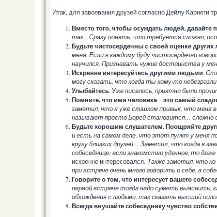
Итак, для завоевания друзей согласно Дейлу Карнеги т
Вместо того, чтобы осуждать людей, давайте 
так…Сразу понять, что требуется сложно, особе
Будьте чистосердечны с своей оценке других
меня. Если я каждому буду чистосердечно говори
научился. Признавать чужие достоинства у меня
Искренне интересуйтесь другими людьми
.
Ста
могу сказать, что когда ты кому-то небезразл
Улыбайтесь
.
У
же писалось, приятно было прочи
Помните, что имя человека – это самый слад
заметил, что я уже слишком привык, что меня 
называют просто Борей становится… сложно о
Будьте хорошим слушателем. Поощряйте други
и есть на самом деле, что этот пункт у меня п
кругу близких друзей… Заметил, что когда я з
собеседнице; если знакомство удачное, то даже
искренне интересовался.
Также заметил, что ко 
при встрече очень много говорить о себе, а собе
Говорите о том, что интересует вашего собесе
первой встрече тогда надо суметь выяснить, к
обхождения с людьми, так сказать высший пил
Всегда внушайте собеседнику чувство собств