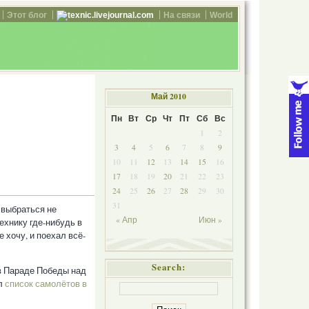
Этот блог
texnic.livejournal.com
На связи
World
Май 2010
Пн
Вт
Ср
Чт
Пт
Сб
Вс
1
2
3
4
5
6
7
8
9
10
11
12
13
14
15
16
17
18
19
20
21
22
23
24
25
26
27
28
29
30
31
 выбраться не
« Апр
Июн »
ехнику где-нибудь в
е хочу, и поехал всё-
Search:
в Параде Победы над
л
список самолётов в