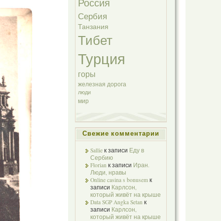
Россия
Сербия
Танзания
Тибет
Турция
горы
железная дорога
люди
мир
Свежие комментарии
Sallie
к записи
Еду в
Сербию
Florian
к записи
Иран.
Люди, нравы
Online casina s bonusem
к
записи
Карлсон,
который живёт на крыше
Data SGP Angka Setan
к
записи
Карлсон,
который живёт на крыше