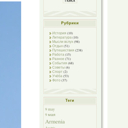
Рубрики
История
(10)
Литература
(10)
Мысли вслух
(98)
Отдых
(51)
Путешествия
(238)
Работа
(15)
Разное
(71)
События
(68)
Советы
(6)
Спорт
(2)
Учёба
(53)
Фото
(37)
Теги
9 may
9 мая
Armenia
Austria