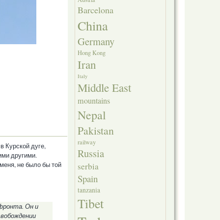
Barcelona
China
Germany
Hong Kong
Iran
Italy
Middle East
mountains
Nepal
Pakistan
railway
в Курской дуге,
Russia
ими другими.
 меня, не было бы той
serbia
Spain
tanzania
Tibet
фронта. Он и
свобождении