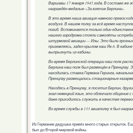
Варшавы 17 января 1945 года. В составе же э
награждён медалью
«
За взятие Берлина
»
.
В это время наша авиация намного превосход
воздухе. В нашем полку за всё время наступл
погиб. Вспоминается только один единственн
нашего аэродрома стояли самолёты истребите
штурмовой авиации — Илы. Это были грозные 
приземляясь, задел крылом наш Як-6. В кабине
выпрыгнуть из кабины.
Во время Берлинской операции наш полк расп
Берлина наш полк был размещён в Пренцлау. 
находилась ставка Германа Геринга, начальн
Пренцлау размещались стационарные казармы,
Находясь в Пренцлау, я посетил Берлин, други
знал немецкий язык, это облегчало общение с
даж
е приходилось служить в качестве перево
Во время службы в 133 авиаполку я был нагр
Из Германии дедушка привёз много старых открыток. Ещ
был до Второй мировой войны.