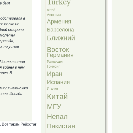
Turkey
же был
world
Австрия
подствовала в
Армения
о полка не
Барселона
дной стороне
самолёты
Ближний
раз Ил,
, не успев
Восток
Германия
 После взятия
Голландия
Гонконг
я войны в нём
Иран
тага. В
Испания
льку я немножко
Италия
Китай
ения. Иногда
МГУ
Непал
Пакистан
 Вот таким Рейхстаг