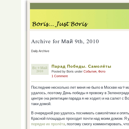
Archive for Май 9th, 2010
Daily Archive
Парад Победы. Самолёты
Вс 9 Май
2010
Posted by Boris under
События
,
Фото
1 Comment
Последние несколько лет меня не было в Москве на 9 м
удалось, поэтому День победы я провожу в Зеленограде
центре (на репетиции парада я не ходил) и на салют с Во
таки домой.
В очередной раз удалось поснимать самолётики и опят
Красной площадью проходит почти над моим домом. Я 
порядке их пролёта
, поэтому смогу комментировать, что