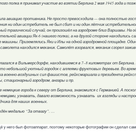
того полка я принимал участие во взятии Берлина 2 мая 1945 года и поз
ила авиацию противника. Не просто превосходила — она полностью гос
ения ни один истребитель не был сбит и ни один лётчик истребительног
ый трагический случай, он произошёл на аэродроме близ Варшавы. На о
льной авиации Як-6 (нашего полка), а на другой стороне находились 
машины. Приземлялись Яки и Илы на одной аэродромной площадке. Один 
 самолета находился механик. Самолёт взорвался, механик сгорел заживо
олагался в Вильмерсдорфе, находившемся в 7–8 километрах от Берлина.
Это небольшой уютный городок с аллеями фруктовых деревьев. Во врем
ика военно-воздушных сил фашистов, рейхсмаршала и президента рейхс
 стационарный аэродром, ангары и пр.
е немецкие города к северу от Берлина, знакомился с Германией. А поско
 немцами, узнавать, давало возможность узнавать их взгляды и настро
дчика для наших военных.
аждён медалью “За отвагу”.
…
ё у него был фотоаппарат, поэтому некоторые фотографии он сделал сам.