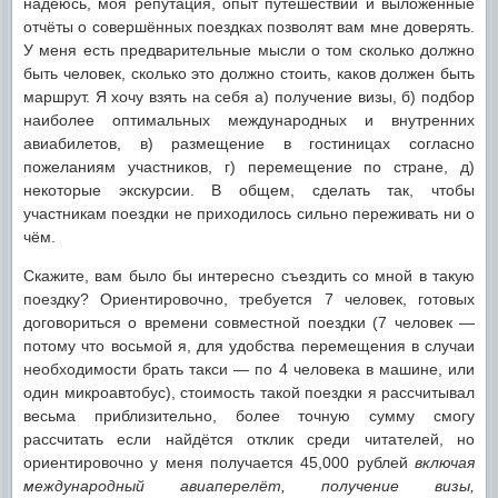
надеюсь, моя репутация, опыт путешествий и выложенные
отчёты о совершённых поездках позволят вам мне доверять.
У меня есть предварительные мысли о том сколько должно
быть человек, сколько это должно стоить, каков должен быть
маршрут. Я хочу взять на себя а) получение визы, б) подбор
наиболее оптимальных международных и внутренних
авиабилетов, в) размещение в гостиницах согласно
пожеланиям участников, г) перемещение по стране, д)
некоторые экскурсии. В общем, сделать так, чтобы
участникам поездки не приходилось сильно переживать ни о
чём.
Скажите, вам было бы интересно съездить со мной в такую
поездку? Ориентировочно, требуется 7 человек, готовых
договориться о времени совместной поездки (7 человек —
потому что восьмой я, для удобства перемещения в случаи
необходимости брать такси — по 4 человека в машине, или
один микроавтобус), стоимость такой поездки я рассчитывал
весьма приблизительно, более точную сумму смогу
рассчитать если найдётся отклик среди читателей, но
ориентировочно у меня получается 45,000 рублей
включая
международный авиаперелёт, получение визы,