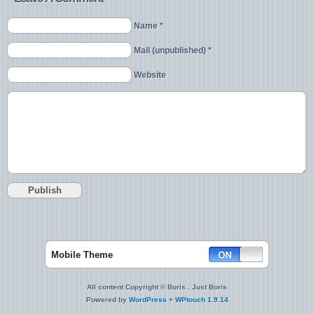
Name *
Mail (unpublished) *
Website
Mobile Theme
All content Copyright © Boris.. Just Boris
Powered by
WordPress
+
WPtouch 1.9.14