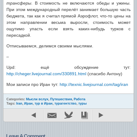
трансферы
. В стоимость не включаются обеды и ужины.
При этом международный перелёт занимает большую часть
бюджета, так как я считал прямой Аэрофлот, что-то цены на
этом направлении весьма выросли, стоимость может
ощутимо упасть если взять каких-нибудь турков с
пересадкой.
Отписываемся, делимся своими мыслями.
–
Upd: ещё обсуждение тут:
http://cheger.livejournal.com/330891.html
(спасибо Антону)
Мои записи про Иран тут:
http://texnic.livejournal.com/tag/iran
Categories:
Мысли вслух
,
Путешествия
,
Работа
Tags:
Iran
,
Иран
,
тур в Иран
,
турагентство
,
туры
Leave A Comment