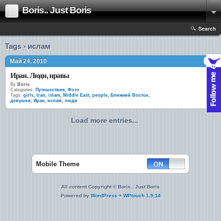
Boris.. Just Boris
Search
Tags › ислам
Май 24, 2010
Иран. Люди, нравы
By
Boris
Categories:
Путешествия
,
Фото
Tags:
girls
,
Iran
,
islam
,
Middle East
,
people
,
Ближний Восток
,
девушки
,
Иран
,
ислам
,
люди
Load more entries...
Mobile Theme
All content Copyright © Boris.. Just Boris
Powered by
WordPress
+
WPtouch 1.9.14