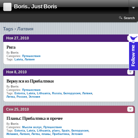
Boris.. Just Boris
Search
Tags › Латвия
Ноя 27, 2010
Рига
By
Boris
Categories:
Путешествия
Tags:
Latvia
,
Латвия
Ноя 8, 2010
Вернулся из Прибалтики
By
Boris
Categories:
Путешествия
Tags:
Estonia
,
Latvia
,
Lithuania
,
Russia
,
Белоруссия
,
Латвия
,
Литва
,
Россия
,
Эстония
Сен 25, 2010
Планы: Прибалтика и прочее
By
Boris
Categories:
Мысли вслух
,
Путешествия
Tags:
Estonia
,
Latvia
,
Lithuania
,
plans
,
Spain
,
Белоруссия
,
Испания
,
Латвия
,
Литва
,
планы
,
Прибалтика
,
Эстония