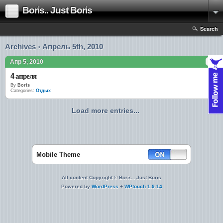
Boris.. Just Boris
Search
Archives › Апрель 5th, 2010
Апр 5, 2010
4 апреля
By
Boris
Categories:
Отдых
Load more entries...
Mobile Theme
All content Copyright © Boris.. Just Boris
Powered by
WordPress
+
WPtouch 1.9.14