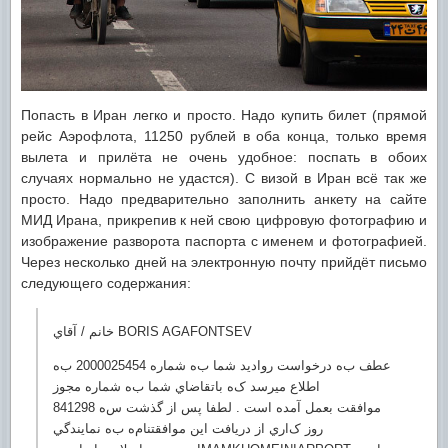
Попасть в Иран легко и просто. Надо купить билет (прямой
рейс Аэрофлота, 11250 рублей в оба конца, только время
вылета и прилёта не очень удобное: поспать в обоих
случаях нормально не удастся). С визой в Иран всё так же
просто. Надо предварительно заполнить анкету на сайте
МИД Ирана, прикрепив к ней свою цифровую фотографию и
изображение разворота паспорта с именем и фотографией.
Через несколько дней на электронную почту прийдёт письмо
следующего содержания:
خانم / ﺁقاي BORIS AGAFONTSEV
عطف بﻩ درخواست رواديد شما بﻩ شمارﻩ 2000025454 بﻩ
اطلاع ميرسد ﮎﻩ باتقاضاي شما بﻩ شمارﻩ مجوز
841298 موافقت بعمل ﺁمدﻩ است . لطفا پس از گذشت سﻩ
روز ﮎاري از دريافت اين موافقتنامﻩ بﻩ نمايندگي