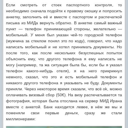
Если смотреть от стоек паспортного контроля, то
необходимо сначала подойти к правому окошку и попросить
анкетку, заполнить её и вместе с паспортом и распечаткой
письма из МИДа вернуть обратно. В анкетке самый важный
пункт — телефон принимающей стороны, желательно —
мобильный. У меня был указан чей-то городской телефон
(мужчина за стеклом понял это по коду), говорил, что надо
написать мобильный и не хотел принимать документы. Но
после того, как после нескольких безуспешных попыток
объяснить ему, что другого телефона я ему написать не
могу (например, та жа ситуация была бы, если бы я указал
телефон какого-нибудь отеля), я на него прикрикнул
немного, сказал, что это и есть мобильный телефон и
никакого другого телефона я указывать не буду. Документы
приняли. Через некоторое время сказали, что всё ok, можно
оплачивать визовый сбор (50€). На визу распечатывается та
фотография, которая была отослана на сервер МИД Ирана
вместе с анкетой. Банк находится левее, в нём же мы и
поменяли свои первые деньги, сразу же стали
миллионерами: