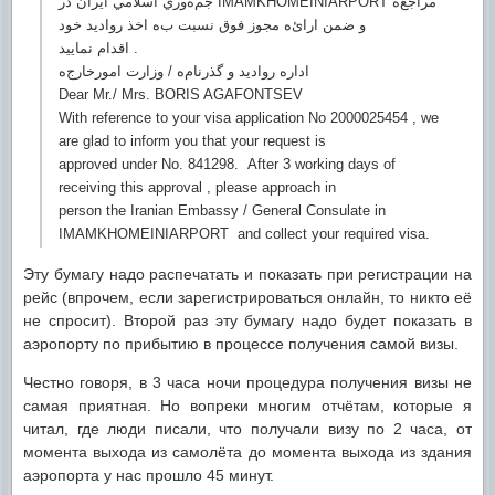
جمﻩوري اسلامي ايران در IMAMKHOMEINIARPORT مراجعﻩ
و ضمن ارائﻩ مجوز فوق نسبت بﻩ اخذ رواديد خود
اقدام نماييد .
ادارﻩ رواديد و گذرنامﻩ / وزارت امورخارجﻩ
Dear Mr./ Mrs. BORIS AGAFONTSEV
With reference to your visa application No 2000025454 , we
are glad to inform you that your request is
approved under No. 841298. After 3 working days of
receiving this approval , please approach in
person the Iranian Embassy / General Consulate in
IMAMKHOMEINIARPORT and collect your required visa.
Эту бумагу надо распечатать и показать при регистрации на
рейс (впрочем, если зарегистрироваться онлайн, то никто её
не спросит). Второй раз эту бумагу надо будет показать в
аэропорту по прибытию в процессе получения самой визы.
Честно говоря, в 3 часа ночи процедура получения визы не
самая приятная. Но вопреки многим отчётам, которые я
читал, где люди писали, что получали визу по 2 часа, от
момента выхода из самолёта до момента выхода из здания
аэропорта у нас прошло 45 минут.