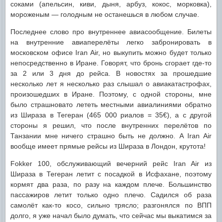
соками (апельсин, киви, дыня, арбуз, кокос, морковка),
мороженым — голодным не останешься в любом случае.
Последнее слово про внутреннее авиасообщение. Билеты
на внутренние авиаперелёты легко забронировать в
московском офисе Iran Air, но выкупить можно будет только
непосредственно в Иране. Говорят, что бронь сгорает где-то
за 2 или 3 дня до рейса. В новостях за прошедшие
несколько лет я несколько раз слышал о авиакатастрофах,
произошедших в Иране. Поэтому, с одной стороны, мне
было страшновато лететь местными авиалиниями обратно
из Шираза в Тегеран (465 000 риалов = 35€), а с другой
стороны я решил, что после внутренних перелётов по
Танзании мне ничего страшно быть не должно. А Iran Air
вообще имеет прямые рейсы из Шираза в Лондон, крутота!
Fokker 100, обслуживающий вечерний рейс Iran Air из
Шираза в Тегеран летит с посадкой в Исфахане, поэтому
кормят два раза, по разу на каждом плече. Большинство
пассажиров летит только одно плечо. Садился об раза
самолёт как-то косо, сильно трясло; разгонялся по ВПП
долго, я уже начал было думать, что сейчас мы выкатимся за