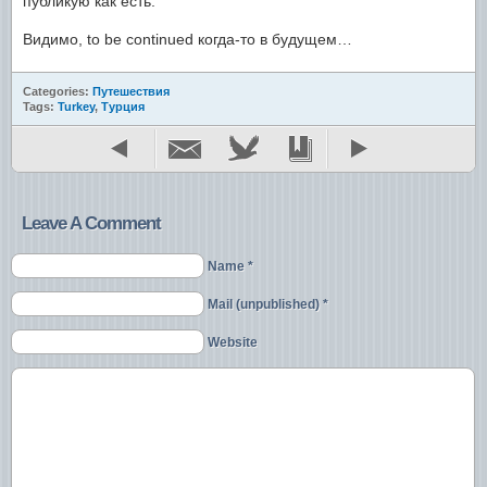
публикую как есть.
Видимо, to be continued когда-то в будущем…
Categories:
Путешествия
Tags:
Turkey
,
Турция
Leave A Comment
Name *
Mail (unpublished) *
Website