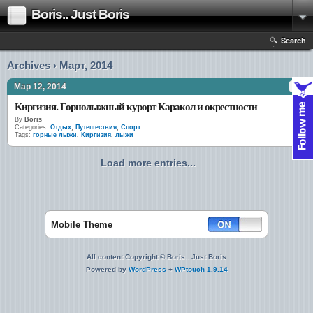
Boris.. Just Boris
Search
Archives › Март, 2014
Мар 12, 2014
Киргизия. Горнолыжный курорт Каракол и окрестности
By
Boris
Categories:
Отдых
,
Путешествия
,
Спорт
Tags:
горные лыжи
,
Киргизия
,
лыжи
Load more entries...
Mobile Theme
All content Copyright © Boris.. Just Boris
Powered by
WordPress
+
WPtouch 1.9.14