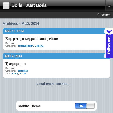
Boris.. Just Boris
Search
Archives › Май, 2014
Май 13, 2014
Ещё раз про задержки авиарейсов
By
Boris
Categories:
Путешествия
,
Советы
Май 9, 2014
Традиционно
By
Boris
Categories:
История
Tags:
9 may
,
9 мая
Load more entries...
Mobile Theme