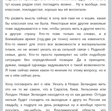
тут кошка рядом спит, погладить можно… Ну и вообще, она
классная, покладистая; хорошо мы её воспитали.
Но развить мысль сейчас я хочу всё-таки не о кошке, какая
бы классная она ни была. Некоторые мои другие знакомые
тоже задумываются о том, чтобы уехать жить в другое место,
в другую страну. Кто-то тоже только на словах, и в
ближайшее время (год-два уж точно) ничего не изменится.
Кто-то имеет для этого все возможности в материальном
плане, но не может уехать из-за сильной связи с Родиной:
семья, дело. Кто-то просто примеряет на себя подобную
ситуацию без определённой позиции. Да в принципе,
думаю, каждый однажды задумывался о такой возможности.
Я тоже сейчас имею какое-то мнение по этому вопросу, но и
не о нём сейчас речь.
Хочу поговорить вот о чём. Уехать в Новую Зеландию жить
это не то же самое, что в Саратов, Киев, Хельсинки или
Лондон. Новая Зеландия находится ну ох как далеко. Оттуда
нельзя будет съездить на выходные к другу из России на
свадьбу, к подруге на день рожденья ну и вообще просто
погулять где-нибудь по Владимирской области, что