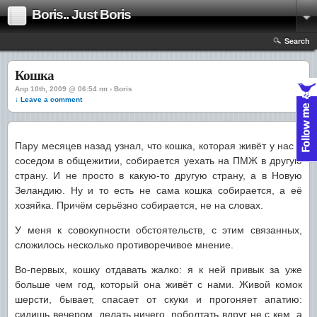
Boris.. Just Boris
Search
Кошка
Апр 10th, 2009 @ 06:54 пп › Boris
↓ Leave a comment
Пару месяцев назад узнал, что кошка, которая живёт у нас с
соседом в общежитии, собирается уехать на ПМЖ в другую
страну. И не просто в какую-то другую страну, а в Новую
Зеландию. Ну и то есть не сама кошка собирается, а её
хозяйка. Причём серьёзно собирается, не на словах.
У меня к совокупности обстоятельств, с этим связанных,
сложилось несколько противоречивое мнение.
Во-первых, кошку отдавать жалко: я к ней привык за уже
больше чем год, который она живёт с нами. Живой комок
шерсти, бывает, спасает от скуки и прогоняет апатию:
сидишь вечером, делать ничего, поболтать вдруг не с кем, а