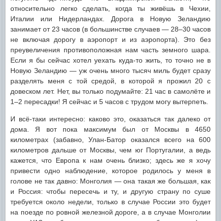
относительно легко сделать, когда ты живёшь в Чехии,
Италии или Нидерландах. Дорога в Новую Зеландию
занимает от 23 часов (в большинстве случаев — 28–30 часов
не включая дорогу в аэропорт и из аэропорта). Это без
преувеличения противоположная нам часть земного шара.
Если я бы сейчас хотел уехать куда-то жить, то точно не в
Новую Зеландию — уж очень много тысяч миль будет сразу
разделять меня с той средой, в которой я прожил 20 с
довеском лет. Нет, вы только подумайте: 21 час в самолёте и
1–2 пересадки! Я сейчас и 5 часов с трудом могу вытерпеть.
И всё-таки интересно: каково это, оказаться так далеко от
дома. Я вот пока максимум был от Москвы в 4650
километрах (забавно, Улан-Батор оказался всего на 600
километров дальше от Москвы, чем юг Португалии, а ведь
кажется, что Европа к нам очень близко; здесь же я хочу
привести одно наблюдение, которое родилось у меня в
голове не так давно: Монголия — она такая же большая, как
и Россия: чтобы пересечь и ту, и другую страну по суше
требуется около недели, только в случае России это будет
на поезде по ровной железной дороге, а в случае Монголии