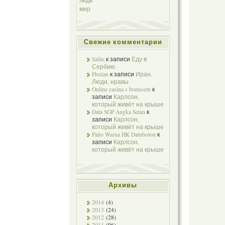
люди
мир
Свежие комментарии
Sallie
к записи
Еду в
Сербию
Florian
к записи
Иран.
Люди, нравы
Online casina s bonusem
к
записи
Карлсон,
который живёт на крыше
Data SGP Angka Setan
к
записи
Карлсон,
который живёт на крыше
Paito Warna HK Datubolon
к
записи
Карлсон,
который живёт на крыше
Архивы
2014
(4)
2013
(24)
2012
(28)
2011
(96)