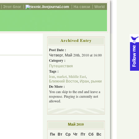
Этот блог
texnic.livejournal.com
На связи
World
Archived Entry
Post Date :
Четверг, Май 20th, 2010 at 16:00
Category :
Путешествия
Tags :
Iran
,
market
,
Middle East
,
Ближний Восток
,
Иран
,
рынки
Do More :
You can skip to the end and leave a
response. Pinging is currently not
allowed.
Май 2010
Пн
Вт
Ср
Чт
Пт
Сб
Вс