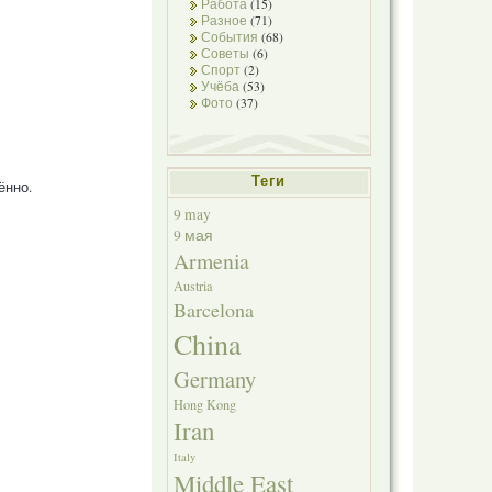
Работа
(15)
Разное
(71)
События
(68)
Советы
(6)
Спорт
(2)
Учёба
(53)
Фото
(37)
Теги
ённо.
9 may
9 мая
Armenia
Austria
Barcelona
China
Germany
Hong Kong
Iran
Italy
Middle East