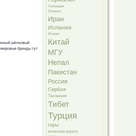
Голландия
Гонконг
Иран
Испания
Италия
Китай
ионный шёлковый
д мировые бренды тут
МГУ
Непал
Пакистан
Россия
Сербия
Танзания
Тибет
Турция
горы
железная дорога