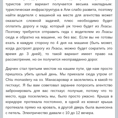
туристов этот вариант получается весьма накладным:
туристическая инфраструктура в Али слабо развита, поэтому
найти водителя с машиной на месте для агентства может
оказаться сложной задачей, плюс необходимо будет
оплатить дорогу и гиду, который уж точно будет из Лхасы.
Поэтому требуется отправить гида с водителем из Лхасы
сюда и обратно на машине, но без вас. Если вы не готовы
ехать в каждую сторону по 4 дня на машине (быть может,
когда достроят дорогу из Лхасы, можно будет сократить это
время до 3 дней), то такой вариант имеет право на
рассмотрение, но он получится неоправданно дорог.
Дарчен стал третьим местом на нашем пути, где нам просто
пришлось убить целый день. Мы приехали сюда утром от
Chiu monastery на оз. Манасаровар и заселились в какой-то
гестхаус. Я бы вам советовал заранее попросить агентство
забронировать для вас гестхаус получше, потому что то
место, куда поселились мы, было просто ужасно. Крыша в
коридоре протекала постоянно, в одной из комнат крыша
протекала прямо на кровать, в другой дверь была вынесена
с петель. Электричество давали с 10 до 12 вечера.