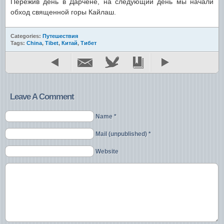
Пережив день в Дарчене, на следующий день мы начали
обход священной горы Кайлаш.
Categories:
Путешествия
Tags:
China
,
Tibet
,
Китай
,
Тибет
Leave A Comment
Name *
Mail (unpublished) *
Website