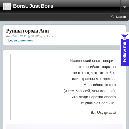
Boris.. Just Boris
Search
Руины города Ани
Апр 24th, 2011 @ 11:02 дп › Boris
↓ Leave a comment
Вселенский опыт говорит,
что погибают царства
не оттого, что тяжек быт
или страшны мытарства.
А погибают оттого
(и тем больней, чем дольше),
что люди царства своего
не уважают больше.
(Б. Окуджава)