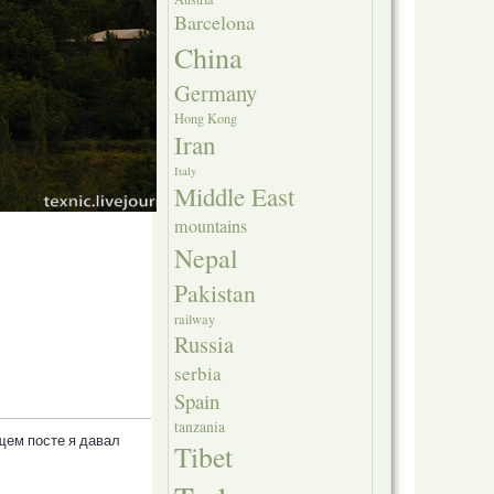
Barcelona
China
Germany
Hong Kong
Iran
Italy
Middle East
mountains
Nepal
Pakistan
railway
Russia
serbia
Spain
tanzania
щем посте я давал
Tibet