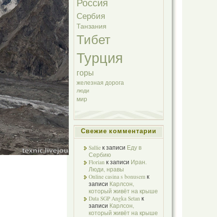
Россия
Сербия
Танзания
Тибет
Турция
горы
железная дорога
люди
мир
Свежие комментарии
Sallie
к записи
Еду в
Сербию
Florian
к записи
Иран.
Люди, нравы
Online casina s bonusem
к
записи
Карлсон,
который живёт на крыше
Data SGP Angka Setan
к
записи
Карлсон,
который живёт на крыше