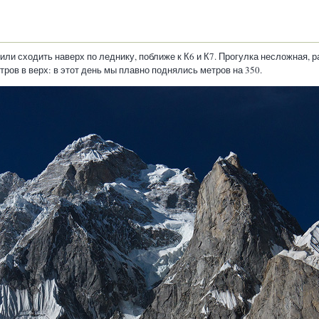
ли сходить наверх по леднику, поближе к К6 и К7. Прогулка несложная, 
ров в верх: в этот день мы плавно поднялись метров на 350.