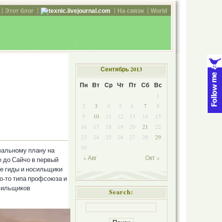
Этот блог
texnic.livejournal.com
На связи
World
Сентябрь 2013
Пн
Вт
Ср
Чт
Пт
Сб
Вс
1
2
3
4
5
6
7
8
9
10
11
12
13
14
15
16
17
18
19
20
21
22
23
24
25
26
27
28
29
30
ачальному плану на
« Авг
Окт »
е до Сайчо в первый
ие гиды и носильщики
о-то типа профсоюза и
осильщиков
Search: