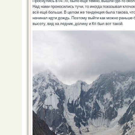
Проснулись в 04:30, было ещё темно, вышли где-то окол
Над нами проносились тучи, то иногда показывая клочок
всё ещё больше. В целом же тенденция была такова, что
начинал идти дождь. Поэтому выйти как можно раньше 
высоту, вид на ледник, долину и К6 был вот такой.