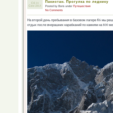
Пакистан. Прогулка по леднику
Сб 21
Сен 2013
Posted by Boris under
Путешествия
No Comments
На второй день пребывания в базовом лагере К6 мы реши
отдых после вчерашних карабканий по камням на 800 мет