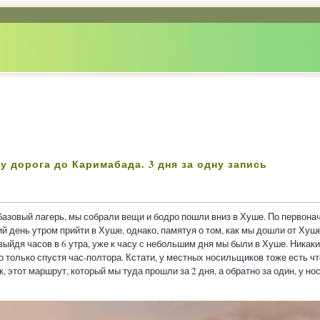
зу дорога до Каримабада. 3 дня за одну запись
 базовый лагерь, мы собрали вещи и бодро пошли вниз в Хуше. По первон
 день утром прийти в Хуше, однако, памятуя о том, как мы дошли от Хуш
 выйдя часов в 6 утра, уже к часу с небольшим дня мы были в Хуше. Никак
 только спустя час-полтора. Кстати, у местных носильщиков тоже есть чт
, этот маршрут, который мы туда прошли за 2 дня, а обратно за один, у н