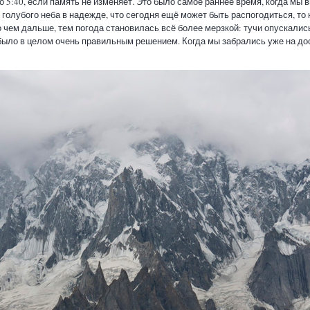
о 5:40, если память не изменяет. Это было самое раннее время, когда мы 
 голубого неба в надежде, что сегодня ещё может быть распогодиться, то 
 чем дальше, тем погода становилась всё более мерзкой: тучи опускались
было в целом очень правильным решением. Когда мы забрались уже на д