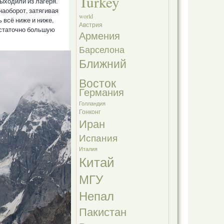
Turkey
выходили из лагеря.
наоборот, затягивая
world
 всё ниже и ниже,
Австрия
остаточно большую
Армения
Барселона
Ближний
Восток
Германия
Голландия
Гонконг
Иран
Испания
Италия
Китай
МГУ
Непал
Пакистан