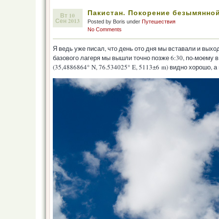
Пакистан. Покорение безымянно
Вт 10
Сен 2013
Posted by Boris under
Путешествия
No Comments
Я ведь уже писал, что день ото дня мы вставали и выхо
базового лагеря мы вышли точно позже 6:30, по-моему в 
(35,4886864° N, 76.534025° E, 5113±6 m) видно хорошо, 