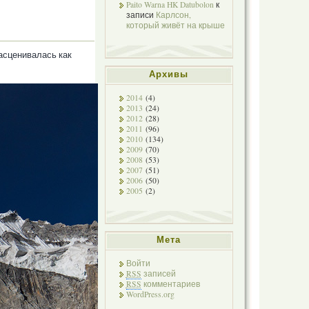
Paito Warna HK Datubolon
к
записи
Карлсон,
который живёт на крыше
расценивалась как
Архивы
2014
(4)
2013
(24)
2012
(28)
2011
(96)
2010
(134)
2009
(70)
2008
(53)
2007
(51)
2006
(50)
2005
(2)
Мета
Войти
RSS
записей
RSS
комментариев
WordPress.org