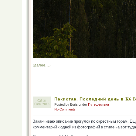
(далее…)
Пакистан. Последний день в K6 B
Сб 21
Сен 2013
Posted by Boris under
Путешествия
No Comments
Заканчиваю описание прогулок по окрестным горам. Ещё
комментарий к одной из фотографий в стиле «а вот туда