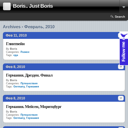
Boris.. Just Boris
Search
Archives › Февраль, 2010
Фев 11, 2010
Глинтвейн
By
Boris
Categories:
Разное
Tags:
еда
Фев 8, 2010
Германия. Дрезден. Финал
By
Boris
Categories:
Путешествия
Tags:
Germany
,
Германия
Фев 8, 2010
Германия. Мейсен, Моритцбург
By
Boris
Categories:
Путешествия
Tags:
Germany
,
Германия